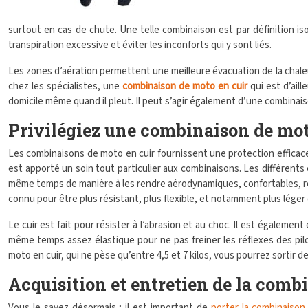
surtout en cas de chute. Une telle combinaison est par définition is
transpiration excessive et éviter les inconforts qui y sont liés.
Les zones d’aération permettent une meilleure évacuation de la chaleur 
chez les spécialistes, une
combinaison de moto en cuir
qui est d’aill
domicile même quand il pleut. Il peut s’agir également d’une combinaiso
Privilégiez une combinaison de mot
Les combinaisons de moto en cuir fournissent une protection efficace a
est apporté un soin tout particulier aux combinaisons. Les différents
même temps de manière à les rendre aérodynamiques, confortables, rési
connu pour être plus résistant, plus flexible, et notamment plus léger 
Le cuir est fait pour résister à l’abrasion et au choc. Il est égalemen
même temps assez élastique pour ne pas freiner les réflexes des p
moto en cuir, qui ne pèse qu’entre 4,5 et 7 kilos, vous pourrez sortir d
Acquisition et entretien de la com
Vous le savez désormais ; il est important de
porter la combinaison