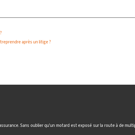
?
reprendre après un litige ?
'assurance. Sans oublier qu'un motard est exposé sur la route à de mul