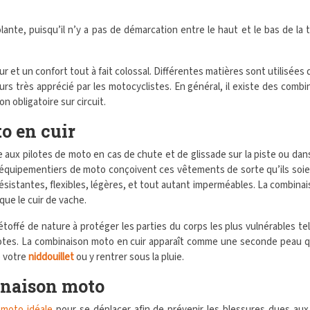
olante, puisqu’il n’y a pas de démarcation entre le haut et le bas de l
et un confort tout à fait colossal. Différentes matières sont utilisées d
eurs très apprécié par les motocyclistes. En général, il existe des com
n obligatoire sur circuit.
o en cuir
ux pilotes de moto en cas de chute et de glissade sur la piste ou dans l
 équipementiers de moto conçoivent ces vêtements de sorte qu’ils soient
stantes, flexibles, légères, et tout autant imperméables. La combinaiso
que le cuir de vache.
t étoffé de nature à protéger les parties du corps les plus vulnérables 
ilotes. La combinaison moto en cuir apparaît comme une seconde peau
e votre
niddouillet
ou y rentrer sous la pluie.
binaison moto
 moto idéale
pour se déplacer afin de prévenir les blessures dues au