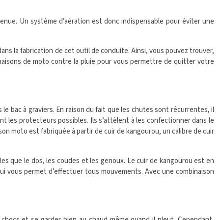
a tenue. Un système d’aération est donc indispensable pour éviter une
ans la fabrication de cet outil de conduite. Ainsi, vous pouvez trouver,
binaisons de moto contre la pluie pour vous permettre de quitter votre
e bac à graviers. En raison du fait que les chutes sont récurrentes, il
 les protecteurs possibles. Ils s’attèlent à les confectionner dans le
n moto est fabriquée à partir de cuir de kangourou, un calibre de cuir
telles que le dos, les coudes et les genoux. Le cuir de kangourou est en
 qui vous permet d’effectuer tous mouvements. Avec une combinaison
x chocs et se garder bien au chaud même quand il pleut. Cependant,