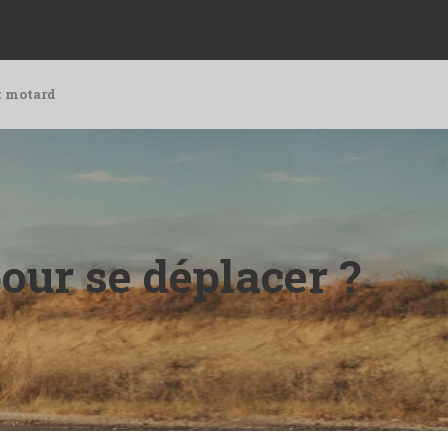
t motard
our se déplacer ?