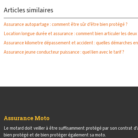
Articles similaires
Assurance autopartage : comment être sûr d’être bien protégé ?
Location longue durée et assurance : comment bien articuler les deux 
Assurance kilometre dépassement et accident : quelles démarches ent
Assurance jeune conducteur puissance : quel lien avec le tarif ?
Assurance Moto
Le motard doit veiller à être suffisamment protégé par son contrat d
bien protégé et de bien protéger également sa moto.