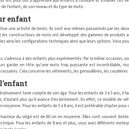
ls ont pour but d’apprendre aux enfants à conduire et à manier ces véh
ge de l’enfant, de son niveau et du type de moto.
ur enfant
tue une activité de loisirs. Ils sont eux-mêmes passionnés par les deu
et les constructeurs de moto ont développé des gammes de produits adap
ez ainsi les configurations techniques ainsi que leurs options. Vous p
s s’adresse à des enfants plus expérimentés. Par la même occasion, vou
rs garder en tête qu’une moto trop puissante est incontrôlable, risqu
cessaires. Cela concerne les vêtements, les genouillères, les coudières 
 l’enfant
ativement tenir compte de son âge. Pour les enfants de 3 à 5 ans, il fau
, d’autant plus qu’il avance très lentement. En effet, ce modèle de véh
en moyenne. Pour les enfants de 5 à 8 ans, il est préférable d’opter pour
 la hauteur du siège est de 60 cm en moyenne. Elles sont souvent dot
ectrique. Pour les enfants de 8 ans et plus, vous avez différents mote