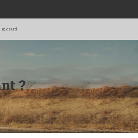
t motard
nt ?