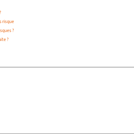
?
s risque
isques ?
ite ?