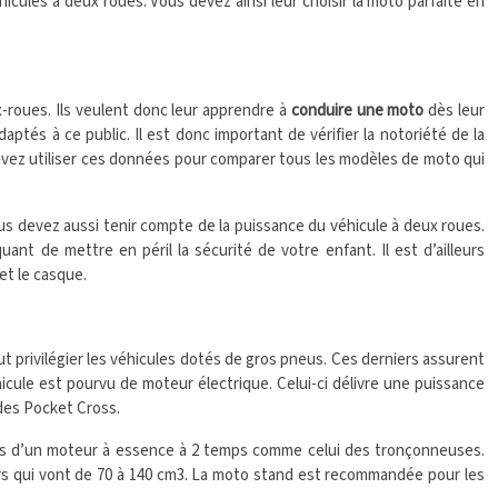
icules à deux roues. Vous devez ainsi leur choisir la moto parfaite en
x-roues. Ils veulent donc leur apprendre à
conduire une moto
dès leur
tés à ce public. Il est donc important de vérifier la notoriété de la
ouvez utiliser ces données pour comparer tous les modèles de moto qui
s devez aussi tenir compte de la puissance du véhicule à deux roues.
ant de mettre en péril la sécurité de votre enfant. Il est d’ailleurs
et le casque.
t privilégier les véhicules dotés de gros pneus. Ces derniers assurent
icule est pourvu de moteur électrique. Celui-ci délivre une puissance
 des Pocket Cross.
ées d’un moteur à essence à 2 temps comme celui des tronçonneuses.
urs qui vont de 70 à 140 cm3. La moto stand est recommandée pour les