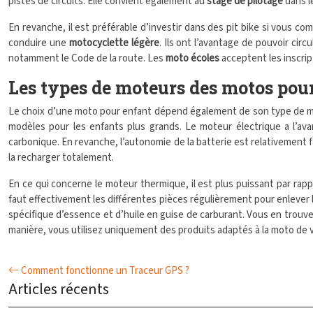
pistes de circuits. Elle convient également au
stage de pilotage
dans l
En revanche, il est préférable d’investir dans des pit bike si vous co
conduire une
motocyclette légère
. Ils ont l’avantage de pouvoir circ
notamment le Code de la route. Les
moto écoles
acceptent les inscrip
Les types de moteurs des motos pou
Le choix d’une moto pour enfant dépend également de son type de mot
modèles pour les enfants plus grands. Le moteur électrique a l’ava
carbonique. En revanche, l’autonomie de la batterie est relativement
la recharger totalement.
En ce qui concerne le moteur thermique, il est plus puissant par rappor
faut effectivement les différentes pièces régulièrement pour enlever l
spécifique d’essence et d’huile en guise de carburant. Vous en trouv
manière, vous utilisez uniquement des produits adaptés à la moto de 
Comment fonctionne un Traceur GPS ?
Articles récents