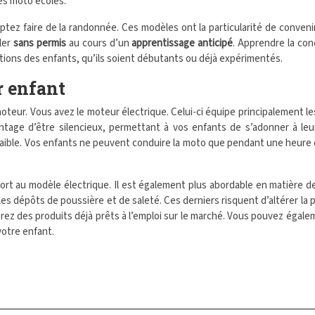
es moto écoles.
mptez faire de la randonnée. Ces modèles ont la particularité de conven
uler
sans permis
au cours d’un
apprentissage anticipé
. Apprendre la co
tions des enfants, qu’ils soient débutants ou déjà expérimentés.
r enfant
eur. Vous avez le moteur électrique. Celui-ci équipe principalement le
ntage d’être silencieux, permettant à vos enfants de s’adonner à leu
 faible. Vos enfants ne peuvent conduire la moto que pendant une heure
t au modèle électrique. Il est également plus abordable en matière de pri
es dépôts de poussière et de saleté. Ces derniers risquent d’altérer la 
erez des produits déjà prêts à l’emploi sur le marché. Vous pouvez éga
votre enfant.