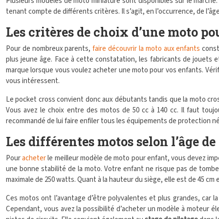
Plusieurs modèles de moto miniature sont disponibles sur le marché. I
tenant compte de différents critères. Il s’agit, en l’occurrence, de l’â
Les critères de choix d’une moto po
Pour de nombreux parents,
faire découvrir la moto aux enfants
consti
plus jeune âge. Face à cette constatation, les fabricants de jouets 
marque lorsque vous voulez acheter une moto pour vos enfants. Vérifi
vous intéressent.
Le pocket cross convient donc aux débutants tandis que la moto cros
Vous avez le choix entre des motos de 50 cc à 140 cc. Il faut toujou
recommandé de lui faire enfiler tous les équipements de protection né
Les différentes motos selon l’âge de
Pour
acheter
le meilleur modèle de moto pour enfant, vous devez impér
une bonne stabilité de la moto. Votre enfant ne risque pas de tomber
maximale de 250 watts. Quant à la hauteur du siège, elle est de 45 cm 
Ces motos ont l’avantage d’être polyvalentes et plus grandes, car
Cependant, vous avez la possibilité d’acheter un modèle à moteur él